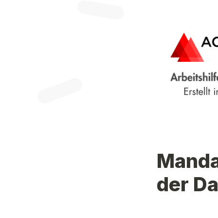
Mandan
der D