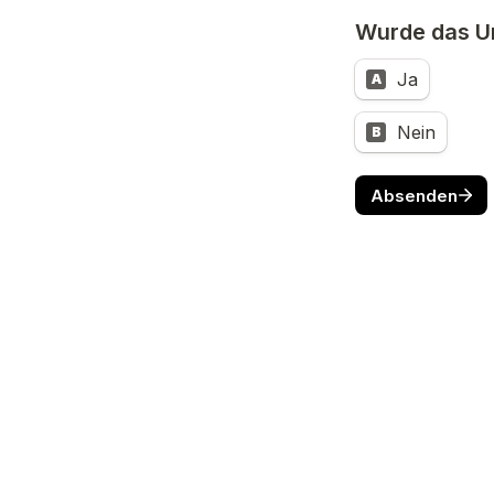
Wurde das U
Ja
A
Nein
B
Absenden